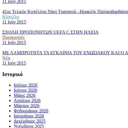
11 Ιούν 2015
41ος Τελικός Κυπέλλου Νίκη Τραγανού –Ηρακλής Παλαιοβαρβάσαιν
Κύπελλο
11 Ιούν 2015
ΣΧΟΛΗ ΠΡΟΠΟΝΗΤΩΝ UEFA C ΣΤΗΝ ΗΛΕΙΑ
Προπονητές
11 Ιούν 2015
ΜΕ ΛΑΜΠΡΟΤΗΤΑ ΤΑ ΕΓΚΑΙΝΙΑ ΤΟΥ ΕΝΩΣΙΑΚΟΥ ΚΑΙ Ο Α
Νέα
11 Ιούν 2015
Ιστορικό
Ιούλιος 2026
Ιούνιος 2026
Μάιος 2026
Απρίλιος 2026
Μάρτιος 2026
Φεβρουάριος 2026
Ιανουάριος 2026
Δεκέμβριος 2025
Νοέμβριος 2025