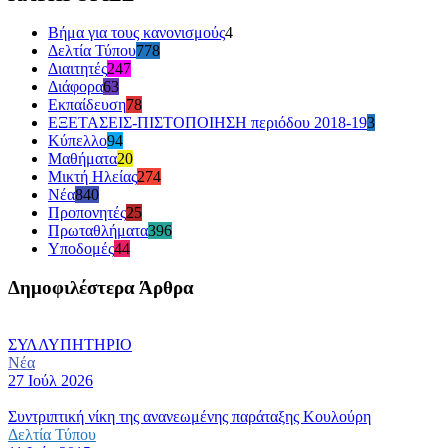
Βήμα για τους κανονισμούς
4
Δελτία Τύπου
778
Διαιτητές
247
Διάφορα
63
Εκπαίδευση
78
ΕΞΕΤΑΣΕΙΣ-ΠΙΣΤΟΠΟΙΗΣΗ περιόδου 2018-19
3
Κύπελλο
94
Μαθήματα
20
Μικτή Ηλείας
274
Νέα
840
Προπονητές
25
Πρωταθλήματα
396
Υποδομές
44
Δημοφιλέστερα Άρθρα
ΣΥΛΛΥΠΗΤΗΡΙΟ
Νέα
27 Ιούλ 2026
Συντριπτική νίκη της ανανεωμένης παράταξης Κουλούρη
Δελτία Τύπου