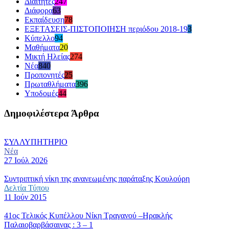
Διαιτητές
247
Διάφορα
63
Εκπαίδευση
78
ΕΞΕΤΑΣΕΙΣ-ΠΙΣΤΟΠΟΙΗΣΗ περιόδου 2018-19
3
Κύπελλο
94
Μαθήματα
20
Μικτή Ηλείας
274
Νέα
840
Προπονητές
25
Πρωταθλήματα
396
Υποδομές
44
Δημοφιλέστερα Άρθρα
ΣΥΛΛΥΠΗΤΗΡΙΟ
Νέα
27 Ιούλ 2026
Συντριπτική νίκη της ανανεωμένης παράταξης Κουλούρη
Δελτία Τύπου
11 Ιούν 2015
41ος Τελικός Κυπέλλου Νίκη Τραγανού –Ηρακλής
Παλαιοβαρβάσαινας : 3 – 1