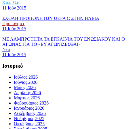
Κύπελλο
11 Ιούν 2015
ΣΧΟΛΗ ΠΡΟΠΟΝΗΤΩΝ UEFA C ΣΤΗΝ ΗΛΕΙΑ
Προπονητές
11 Ιούν 2015
ΜΕ ΛΑΜΠΡΟΤΗΤΑ ΤΑ ΕΓΚΑΙΝΙΑ ΤΟΥ ΕΝΩΣΙΑΚΟΥ ΚΑΙ Ο
ΑΓΩΝΑΣ ΓΙΑ ΤΟ «ΕΥ ΑΓΩΝΙΖΕΣΘΑΙ»
Νέα
11 Ιούν 2015
Ιστορικό
Ιούλιος 2026
Ιούνιος 2026
Μάιος 2026
Απρίλιος 2026
Μάρτιος 2026
Φεβρουάριος 2026
Ιανουάριος 2026
Δεκέμβριος 2025
Νοέμβριος 2025
Οκτώβριος 2025
Σεπτέμβριος 2025