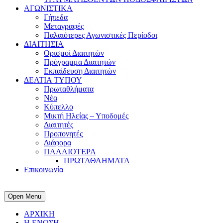
ΑΓΩΝΙΣΤΙΚΑ
Γήπεδα
Μεταγραφές
Παλαιότερες Αγωνιστικές Περίοδοι
ΔΙΑΙΤΗΣΙΑ
Ορισμοί Διαιτητών
Πρόγραμμα Διαιτητών
Εκπαίδευση Διαιτητών
ΔΕΛΤΙΑ ΤΥΠΟΥ
Πρωταθλήματα
Νέα
Κύπελλο
Μικτή Ηλείας – Υποδομές
Διαιτητές
Προπονητές
Διάφορα
ΠΑΛΑΙΟΤΕΡΑ
ΠΡΩΤΑΘΛΗΜΑΤΑ
Επικοινωνία
Open Menu
ΑΡΧΙΚΗ
Η ΕΝΩΣΗ