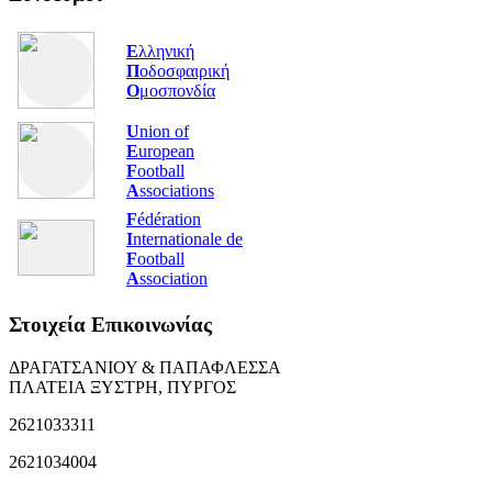
Ε
λληνική
Π
οδοσφαιρική
Ο
μοσπονδία
U
nion of
E
uropean
F
ootball
A
ssociations
F
édération
I
nternationale de
F
ootball
A
ssociation
Στοιχεία Επικοινωνίας
ΔΡΑΓΑΤΣΑΝΙΟΥ & ΠΑΠΑΦΛΕΣΣΑ
ΠΛΑΤΕΙΑ ΞΥΣΤΡΗ, ΠΥΡΓΟΣ
2621033311
2621034004