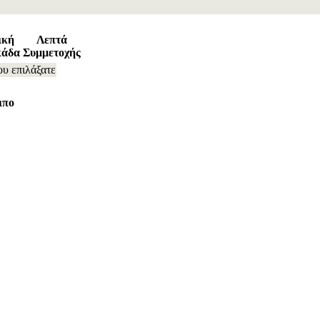
ική
Λεπτά
κάδα
Συμμετοχής
ου επιλάξατε
ιπο