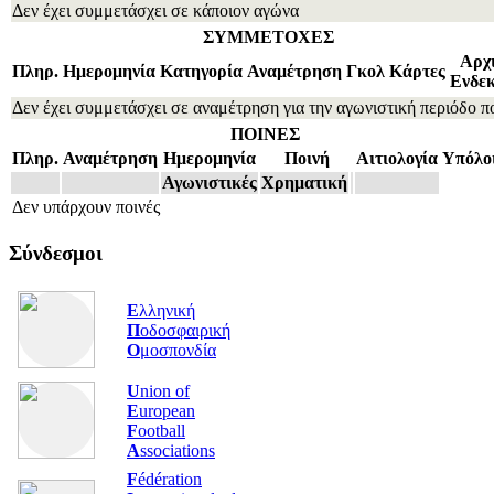
Δεν έχει συμμετάσχει σε κάποιον αγώνα
ΣΥΜΜΕΤΟΧΕΣ
Αρχ
Πληρ.
Ημερομηνία
Κατηγορία
Αναμέτρηση
Γκολ
Κάρτες
Ενδε
Δεν έχει συμμετάσχει σε αναμέτρηση για την αγωνιστική περιόδο π
ΠΟΙΝΕΣ
Πληρ.
Αναμέτρηση
Ημερομηνία
Ποινή
Αιτιολογία
Υπόλο
Αγωνιστικές
Χρηματική
Δεν υπάρχουν ποινές
Σύνδεσμοι
Ε
λληνική
Π
οδοσφαιρική
Ο
μοσπονδία
U
nion of
E
uropean
F
ootball
A
ssociations
F
édération