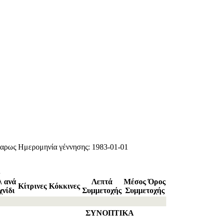
χαρως
Ημερομηνία γέννησης: 1983-01-01
Α
λ ανά
Λεπτά
Μέσος Όρος
Κίτρινες
Κόκκινες
χνίδι
Συμμετοχής
Συμμετοχής
ΣΥΝΟΠΤΙΚΑ