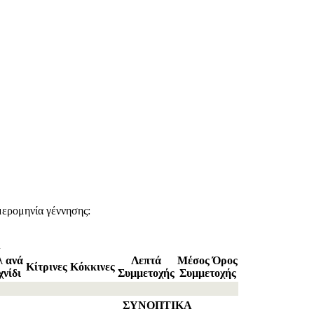
ερομηνία γέννησης:
Α
λ ανά
Λεπτά
Μέσος Όρος
Κίτρινες
Κόκκινες
χνίδι
Συμμετοχής
Συμμετοχής
ΣΥΝΟΠΤΙΚΑ