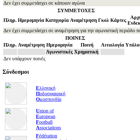
Δεν έχει συμμετάσχει σε κάποιον αγώνα
ΣΥΜΜΕΤΟΧΕΣ
Αρχ
Πληρ.
Ημερομηνία
Κατηγορία
Αναμέτρηση
Γκολ
Κάρτες
Ενδε
Δεν έχει συμμετάσχει σε αναμέτρηση για την αγωνιστική περιόδο π
ΠΟΙΝΕΣ
Πληρ.
Αναμέτρηση
Ημερομηνία
Ποινή
Αιτιολογία
Υπόλο
Αγωνιστικές
Χρηματική
Δεν υπάρχουν ποινές
Σύνδεσμοι
Ε
λληνική
Π
οδοσφαιρική
Ο
μοσπονδία
U
nion of
E
uropean
F
ootball
A
ssociations
F
édération