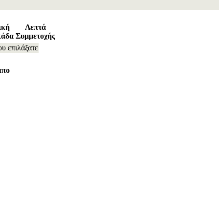
ική
Λεπτά
κάδα
Συμμετοχής
ου επιλάξατε
ιπο