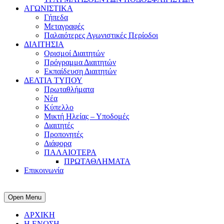
ΑΓΩΝΙΣΤΙΚΑ
Γήπεδα
Μεταγραφές
Παλαιότερες Αγωνιστικές Περίοδοι
ΔΙΑΙΤΗΣΙΑ
Ορισμοί Διαιτητών
Πρόγραμμα Διαιτητών
Εκπαίδευση Διαιτητών
ΔΕΛΤΙΑ ΤΥΠΟΥ
Πρωταθλήματα
Νέα
Κύπελλο
Μικτή Ηλείας – Υποδομές
Διαιτητές
Προπονητές
Διάφορα
ΠΑΛΑΙΟΤΕΡΑ
ΠΡΩΤΑΘΛΗΜΑΤΑ
Επικοινωνία
Open Menu
ΑΡΧΙΚΗ
Η ΕΝΩΣΗ