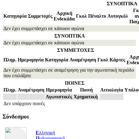
ΣΥΝΟΠΤΙΚΑ
Γκ
Αρχική
Κατηγορία
Συμμετοχές
Γκολ
Πέναλτυ
Αυτογκόλ
α
Ενδεκάδα
Παιχ
Δεν έχει συμμετάσχει σε κάποιον αγώνα
ΣΥΝΟΠΤΙΚΑ
Δεν έχει συμμετάσχει σε κάποιον αγώνα
ΣΥΜΜΕΤΟΧΕΣ
Αρχ
Πληρ.
Ημερομηνία
Κατηγορία
Αναμέτρηση
Γκολ
Κάρτες
Ενδε
Δεν έχει συμμετάσχει σε αναμέτρηση για την αγωνιστική περιόδο
που επιλάξατε
ΠΟΙΝΕΣ
Πληρ.
Αναμέτρηση
Ημερομηνία
Ποινή
Αιτιολογία
Υπόλο
Αγωνιστικές
Χρηματική
Δεν υπάρχουν ποινές
Σύνδεσμοι
Ε
λληνική
Π
οδοσφαιρική