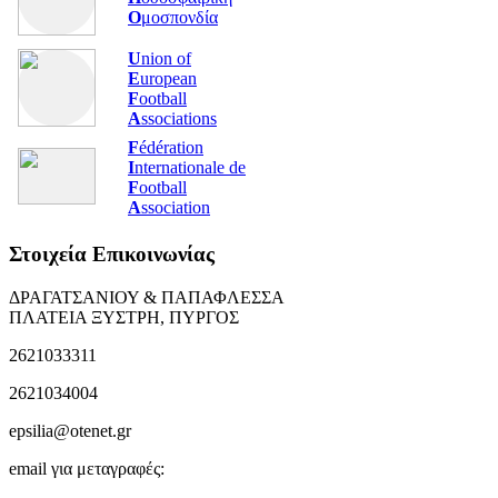
Ο
μοσπονδία
U
nion of
E
uropean
F
ootball
A
ssociations
F
édération
I
nternationale de
F
ootball
A
ssociation
Στοιχεία Επικοινωνίας
ΔΡΑΓΑΤΣΑΝΙΟΥ & ΠΑΠΑΦΛΕΣΣΑ
ΠΛΑΤΕΙΑ ΞΥΣΤΡΗ, ΠΥΡΓΟΣ
2621033311
2621034004
epsilia@otenet.gr
email για μεταγραφές: