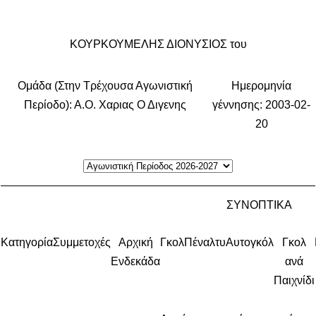
ΚΟΥΡΚΟΥΜΕΛΗΣ ΔΙΟΝΥΣΙΟΣ του
Ομάδα (Στην Τρέχουσα Αγωνιστική
Ημερομηνία
Περίοδο): Α.Ο. Χαριας Ο Διγενης
γέννησης: 2003-02-
20
ΣΥΝΟΠΤΙΚΑ
Κατηγορία
Συμμετοχές
Αρχική
Γκολ
Πέναλτυ
Αυτογκόλ
Γκολ
Ενδεκάδα
ανά
Παιχνίδι