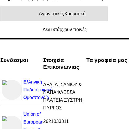
Αγωνιστικές
Χρηματική
Δεν υπάρχουν ποινές
Σύνδεσμοι
Στοιχεία
Τα γραφεία μας
Επικοινωνίας
Ε
λληνική
ΔΡΑΓΑΤΣΑΝΙΟΥ &
Π
οδοσφαιρική
ΠΑΠΑΦΛΕΣΣΑ
Ο
μοσπονδία
ΠΛΑΤΕΙΑ ΞΥΣΤΡΗ,
ΠΥΡΓΟΣ
U
nion of
2621033311
E
uropean