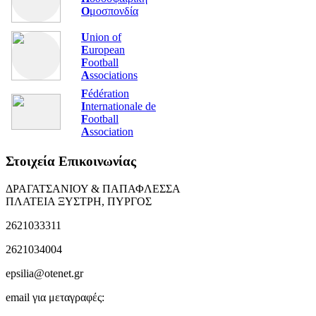
Ο
μοσπονδία
U
nion of
E
uropean
F
ootball
A
ssociations
F
édération
I
nternationale de
F
ootball
A
ssociation
Στοιχεία Επικοινωνίας
ΔΡΑΓΑΤΣΑΝΙΟΥ & ΠΑΠΑΦΛΕΣΣΑ
ΠΛΑΤΕΙΑ ΞΥΣΤΡΗ, ΠΥΡΓΟΣ
2621033311
2621034004
epsilia@otenet.gr
email για μεταγραφές: