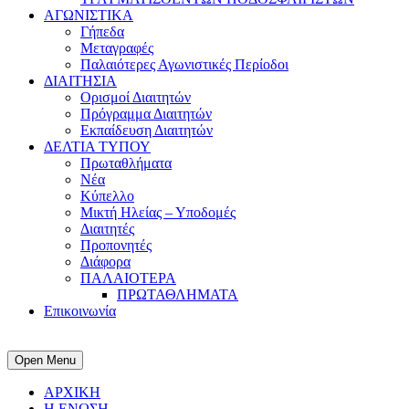
ΑΓΩΝΙΣΤΙΚΑ
Γήπεδα
Μεταγραφές
Παλαιότερες Αγωνιστικές Περίοδοι
ΔΙΑΙΤΗΣΙΑ
Ορισμοί Διαιτητών
Πρόγραμμα Διαιτητών
Εκπαίδευση Διαιτητών
ΔΕΛΤΙΑ ΤΥΠΟΥ
Πρωταθλήματα
Νέα
Κύπελλο
Μικτή Ηλείας – Υποδομές
Διαιτητές
Προπονητές
Διάφορα
ΠΑΛΑΙΟΤΕΡΑ
ΠΡΩΤΑΘΛΗΜΑΤΑ
Επικοινωνία
Open Menu
ΑΡΧΙΚΗ
Η ΕΝΩΣΗ