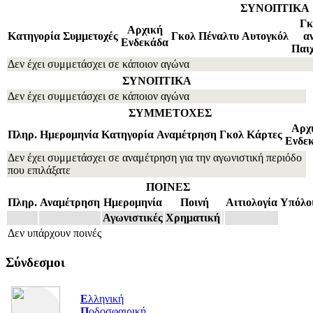
ΣΥΝΟΠΤΙΚΑ
Γκ
Αρχική
Κατηγορία
Συμμετοχές
Γκολ
Πέναλτυ
Αυτογκόλ
α
Ενδεκάδα
Παιχ
Δεν έχει συμμετάσχει σε κάποιον αγώνα
ΣΥΝΟΠΤΙΚΑ
Δεν έχει συμμετάσχει σε κάποιον αγώνα
ΣΥΜΜΕΤΟΧΕΣ
Αρχ
Πληρ.
Ημερομηνία
Κατηγορία
Αναμέτρηση
Γκολ
Κάρτες
Ενδε
Δεν έχει συμμετάσχει σε αναμέτρηση για την αγωνιστική περιόδο
που επιλάξατε
ΠΟΙΝΕΣ
Πληρ.
Αναμέτρηση
Ημερομηνία
Ποινή
Αιτιολογία
Υπόλο
Αγωνιστικές
Χρηματική
Δεν υπάρχουν ποινές
Σύνδεσμοι
Ε
λληνική
Π
οδοσφαιρική