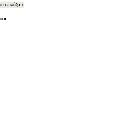
ου επιλάξατε
ιπο