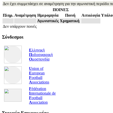
Δεν έχει συμμετάσχει σε αναμέτρηση για την αγωνιστική περιόδο π
ΠΟΙΝΕΣ
Πληρ.
Αναμέτρηση
Ημερομηνία
Ποινή
Αιτιολογία
Υπόλο
Αγωνιστικές
Χρηματική
Δεν υπάρχουν ποινές
Σύνδεσμοι
Ε
λληνική
Π
οδοσφαιρική
Ο
μοσπονδία
U
nion of
E
uropean
F
ootball
A
ssociations
F
édération
I
nternationale de
F
ootball
A
ssociation
Στοιχεία Επικοινωνίας