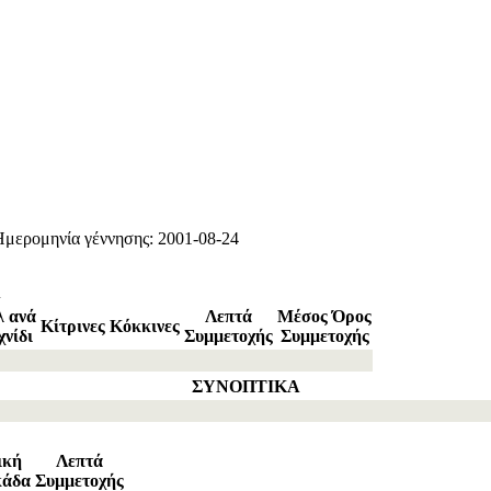
Ημερομηνία γέννησης: 2001-08-24
Α
λ ανά
Λεπτά
Μέσος Όρος
Κίτρινες
Κόκκινες
χνίδι
Συμμετοχής
Συμμετοχής
ΣΥΝΟΠΤΙΚΑ
ική
Λεπτά
κάδα
Συμμετοχής