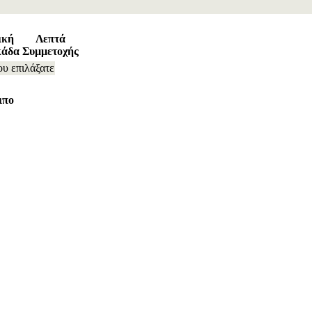
ική
Λεπτά
κάδα
Συμμετοχής
ου επιλάξατε
ιπο