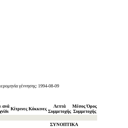
ερομηνία γέννησης: 1994-08-09
Α
λ ανά
Λεπτά
Μέσος Όρος
Κίτρινες
Κόκκινες
χνίδι
Συμμετοχής
Συμμετοχής
ΣΥΝΟΠΤΙΚΑ