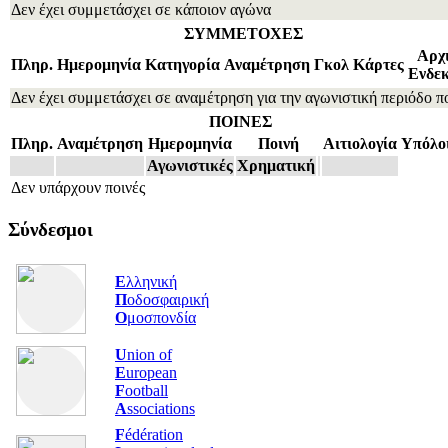
Δεν έχει συμμετάσχει σε κάποιον αγώνα
ΣΥΜΜΕΤΟΧΕΣ
Αρχ
Πληρ.
Ημερομηνία
Κατηγορία
Αναμέτρηση
Γκολ
Κάρτες
Ενδε
Δεν έχει συμμετάσχει σε αναμέτρηση για την αγωνιστική περιόδο π
ΠΟΙΝΕΣ
Πληρ.
Αναμέτρηση
Ημερομηνία
Ποινή
Αιτιολογία
Υπόλο
Αγωνιστικές
Χρηματική
Δεν υπάρχουν ποινές
Σύνδεσμοι
Ε
λληνική
Π
οδοσφαιρική
Ο
μοσπονδία
U
nion of
E
uropean
F
ootball
A
ssociations
F
édération