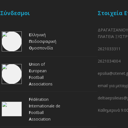
Σύνδεσμοι
Στοιχεία 
ΔΡΑΓΑΤΣΑΝΙΟΥ
Ε
λληνική
ΠΛΑΤΕΙΑ ΞΥΣΤΡ
Π
οδοσφαιρική
Ο
μοσπονδία
2621033311
2621034004
U
nion of
E
uropean
epsilia@otenet.g
F
ootball
A
ssociations
email για μεταγ
deltiaepsileias
F
édération
I
nternationale de
Καθημερινά 9:0
F
ootball
A
ssociation