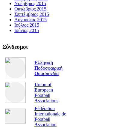
Νοέμβριος 2015
Οκτώβριος 2015
Σεπτέμβριος 2015
Αύγουστος 2015
Ιούλιος 2015
Ιούνιος 2015
Σύνδεσμοι
Ε
λληνική
Π
οδοσφαιρική
Ο
μοσπονδία
U
nion of
E
uropean
F
ootball
A
ssociations
F
édération
I
nternationale de
F
ootball
A
ssociation