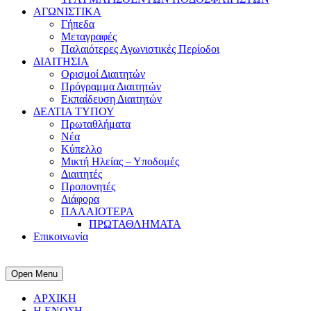
ΑΓΩΝΙΣΤΙΚΑ
Γήπεδα
Μεταγραφές
Παλαιότερες Αγωνιστικές Περίοδοι
ΔΙΑΙΤΗΣΙΑ
Ορισμοί Διαιτητών
Πρόγραμμα Διαιτητών
Εκπαίδευση Διαιτητών
ΔΕΛΤΙΑ ΤΥΠΟΥ
Πρωταθλήματα
Νέα
Κύπελλο
Μικτή Ηλείας – Υποδομές
Διαιτητές
Προπονητές
Διάφορα
ΠΑΛΑΙΟΤΕΡΑ
ΠΡΩΤΑΘΛΗΜΑΤΑ
Επικοινωνία
Open Menu
ΑΡΧΙΚΗ
Η ΕΝΩΣΗ