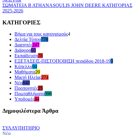
ΣΩΜΑΤΕΙΑ B ATHANASOULIS JOHN DEERE ΚΑΤΗΓΟΡΙΑΣ
2025-2026
ΚΑΤΗΓΟΡΙΕΣ
Βήμα για τους κανονισμούς
4
Δελτία Τύπου
778
Διαιτητές
247
Διάφορα
63
Εκπαίδευση
78
ΕΞΕΤΑΣΕΙΣ-ΠΙΣΤΟΠΟΙΗΣΗ περιόδου 2018-19
3
Κύπελλο
94
Μαθήματα
20
Μικτή Ηλείας
274
Νέα
840
Προπονητές
25
Πρωταθλήματα
396
Υποδομές
44
Δημοφιλέστερα Άρθρα
ΣΥΛΛΥΠΗΤΗΡΙΟ
Νέα