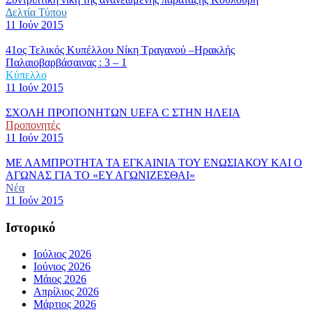
Δελτία Τύπου
11 Ιούν 2015
41ος Τελικός Κυπέλλου Νίκη Τραγανού –Ηρακλής
Παλαιοβαρβάσαινας : 3 – 1
Κύπελλο
11 Ιούν 2015
ΣΧΟΛΗ ΠΡΟΠΟΝΗΤΩΝ UEFA C ΣΤΗΝ ΗΛΕΙΑ
Προπονητές
11 Ιούν 2015
ΜΕ ΛΑΜΠΡΟΤΗΤΑ ΤΑ ΕΓΚΑΙΝΙΑ ΤΟΥ ΕΝΩΣΙΑΚΟΥ ΚΑΙ Ο
ΑΓΩΝΑΣ ΓΙΑ ΤΟ «ΕΥ ΑΓΩΝΙΖΕΣΘΑΙ»
Νέα
11 Ιούν 2015
Ιστορικό
Ιούλιος 2026
Ιούνιος 2026
Μάιος 2026
Απρίλιος 2026
Μάρτιος 2026