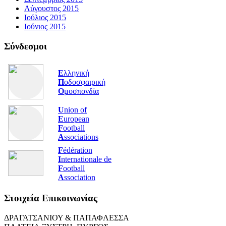
Αύγουστος 2015
Ιούλιος 2015
Ιούνιος 2015
Σύνδεσμοι
Ε
λληνική
Π
οδοσφαιρική
Ο
μοσπονδία
U
nion of
E
uropean
F
ootball
A
ssociations
F
édération
I
nternationale de
F
ootball
A
ssociation
Στοιχεία Επικοινωνίας
ΔΡΑΓΑΤΣΑΝΙΟΥ & ΠΑΠΑΦΛΕΣΣΑ