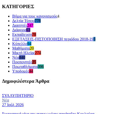
ΚΑΤΗΓΟΡΙΕΣ
Βήμα για τους κανονισμούς
4
Δελτία Τύπου
778
Διαιτητές
247
Διάφορα
63
Εκπαίδευση
78
ΕΞΕΤΑΣΕΙΣ-ΠΙΣΤΟΠΟΙΗΣΗ περιόδου 2018-19
3
Κύπελλο
94
Μαθήματα
20
Μικτή Ηλείας
274
Νέα
840
Προπονητές
25
Πρωταθλήματα
396
Υποδομές
44
Δημοφιλέστερα Άρθρα
ΣΥΛΛΥΠΗΤΗΡΙΟ
Νέα
27 Ιούλ 2026
Συντριπτική νίκη της ανανεωμένης παράταξης Κουλούρη