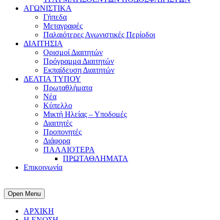
ΑΓΩΝΙΣΤΙΚΑ
Γήπεδα
Μεταγραφές
Παλαιότερες Αγωνιστικές Περίοδοι
ΔΙΑΙΤΗΣΙΑ
Ορισμοί Διαιτητών
Πρόγραμμα Διαιτητών
Εκπαίδευση Διαιτητών
ΔΕΛΤΙΑ ΤΥΠΟΥ
Πρωταθλήματα
Νέα
Κύπελλο
Μικτή Ηλείας – Υποδομές
Διαιτητές
Προπονητές
Διάφορα
ΠΑΛΑΙΟΤΕΡΑ
ΠΡΩΤΑΘΛΗΜΑΤΑ
Επικοινωνία
Open Menu
ΑΡΧΙΚΗ
Η ΕΝΩΣΗ