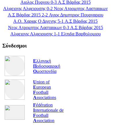
Αιολος Πυργου 0-3 Α.Σ Βάρδας 2015
Αλφειονις Αλφειουσης 0-2 Νεος Ατρομητος Λασταιικων
Α.Σ Βάρδας 2015 2-2 Αγιος Δημητριος Πουρναριου
Α.Ο. Χαριας Ο Διγενης 5-1 Α.Σ Βάρδας 2015
Νεος Ατρομητος Λασταιικων 0-3 Α.Σ Βάρδας 2015
Αλφειονις Αλφειουσης 1-1 Ελπιδα Βαρθολομιου
Σύνδεσμοι
Ε
λληνική
Π
οδοσφαιρική
Ο
μοσπονδία
U
nion of
E
uropean
F
ootball
A
ssociations
F
édération
I
nternationale de
F
ootball
A
ssociation