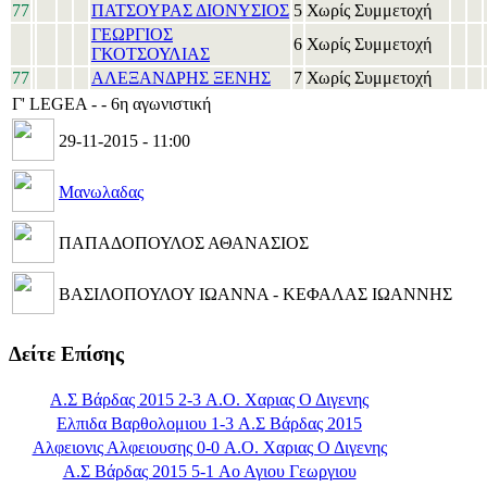
77
ΠΑΤΣΟΥΡΑΣ ΔΙΟΝΥΣΙΟΣ
5
Χωρίς Συμμετοχή
ΓΕΩΡΓΙΟΣ
6
Χωρίς Συμμετοχή
ΓΚΟΤΣΟΥΛΙΑΣ
77
ΑΛΕΞΑΝΔΡΗΣ ΞΕΝΗΣ
7
Χωρίς Συμμετοχή
Γ' LEGEA - - 6η αγωνιστική
29-11-2015 - 11:00
Μανωλαδας
ΠΑΠΑΔΟΠΟΥΛΟΣ ΑΘΑΝΑΣΙΟΣ
ΒΑΣΙΛΟΠΟΥΛΟΥ ΙΩΑΝΝΑ - ΚΕΦΑΛΑΣ ΙΩΑΝΝΗΣ
Δείτε Επίσης
Α.Σ Βάρδας 2015 2-3 Α.Ο. Χαριας Ο Διγενης
Ελπιδα Βαρθολομιου 1-3 Α.Σ Βάρδας 2015
Αλφειονις Αλφειουσης 0-0 Α.Ο. Χαριας Ο Διγενης
Α.Σ Βάρδας 2015 5-1 Αο Αγιου Γεωργιου