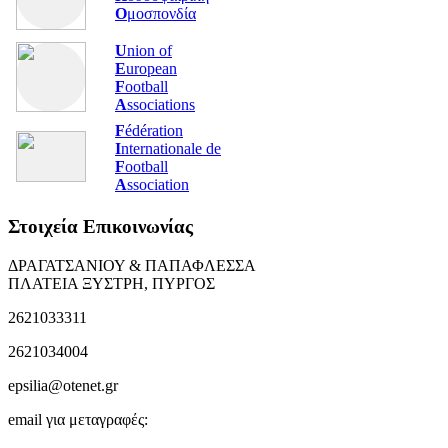
Ο
μοσπονδία
U
nion of
E
uropean
F
ootball
A
ssociations
F
édération
I
nternationale de
F
ootball
A
ssociation
Στοιχεία Επικοινωνίας
ΔΡΑΓΑΤΣΑΝΙΟΥ & ΠΑΠΑΦΛΕΣΣΑ
ΠΛΑΤΕΙΑ ΞΥΣΤΡΗ, ΠΥΡΓΟΣ
2621033311
2621034004
epsilia@otenet.gr
email για μεταγραφές: