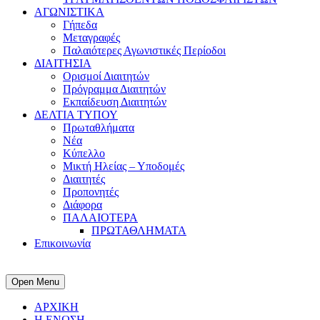
ΑΓΩΝΙΣΤΙΚΑ
Γήπεδα
Μεταγραφές
Παλαιότερες Αγωνιστικές Περίοδοι
ΔΙΑΙΤΗΣΙΑ
Ορισμοί Διαιτητών
Πρόγραμμα Διαιτητών
Εκπαίδευση Διαιτητών
ΔΕΛΤΙΑ ΤΥΠΟΥ
Πρωταθλήματα
Νέα
Κύπελλο
Μικτή Ηλείας – Υποδομές
Διαιτητές
Προπονητές
Διάφορα
ΠΑΛΑΙΟΤΕΡΑ
ΠΡΩΤΑΘΛΗΜΑΤΑ
Επικοινωνία
Open Menu
ΑΡΧΙΚΗ
Η ΕΝΩΣΗ