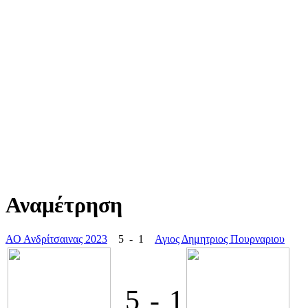
Αναμέτρηση
ΑΟ Ανδρίτσαινας 2023
5 - 1
Αγιος Δημητριος Πουρναριου
5
-
1