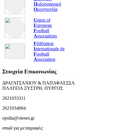
Π
οδοσφαιρική
Ο
μοσπονδία
U
nion of
E
uropean
F
ootball
A
ssociations
F
édération
I
nternationale de
F
ootball
A
ssociation
Στοιχεία Επικοινωνίας
ΔΡΑΓΑΤΣΑΝΙΟΥ & ΠΑΠΑΦΛΕΣΣΑ
ΠΛΑΤΕΙΑ ΞΥΣΤΡΗ, ΠΥΡΓΟΣ
2621033311
2621034004
epsilia@otenet.gr
email για μεταγραφές: