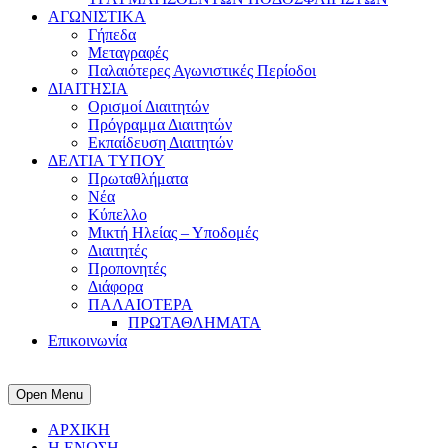
ΑΓΩΝΙΣΤΙΚΑ
Γήπεδα
Μεταγραφές
Παλαιότερες Αγωνιστικές Περίοδοι
ΔΙΑΙΤΗΣΙΑ
Ορισμοί Διαιτητών
Πρόγραμμα Διαιτητών
Εκπαίδευση Διαιτητών
ΔΕΛΤΙΑ ΤΥΠΟΥ
Πρωταθλήματα
Νέα
Κύπελλο
Μικτή Ηλείας – Υποδομές
Διαιτητές
Προπονητές
Διάφορα
ΠΑΛΑΙΟΤΕΡΑ
ΠΡΩΤΑΘΛΗΜΑΤΑ
Επικοινωνία
Open Menu
ΑΡΧΙΚΗ
Η ΕΝΩΣΗ