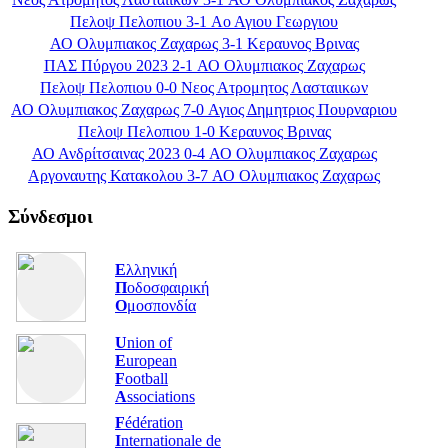
Πελοψ Πελοπιου 3-1 Αο Αγιου Γεωργιου
ΑΟ Ολυμπιακος Ζαχαρως 3-1 Κεραυνος Βρινας
ΠΑΣ Πύργου 2023 2-1 ΑΟ Ολυμπιακος Ζαχαρως
Πελοψ Πελοπιου 0-0 Νεος Ατρομητος Λασταιικων
ΑΟ Ολυμπιακος Ζαχαρως 7-0 Αγιος Δημητριος Πουρναριου
Πελοψ Πελοπιου 1-0 Κεραυνος Βρινας
ΑΟ Ανδρίτσαινας 2023 0-4 ΑΟ Ολυμπιακος Ζαχαρως
Αργοναυτης Κατακολου 3-7 ΑΟ Ολυμπιακος Ζαχαρως
Σύνδεσμοι
Ε
λληνική
Π
οδοσφαιρική
Ο
μοσπονδία
U
nion of
E
uropean
F
ootball
A
ssociations
F
édération
I
nternationale de