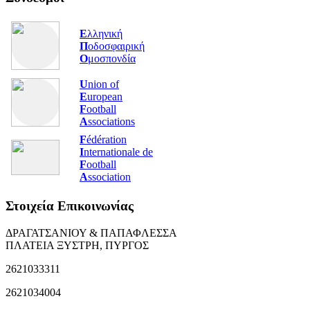
Ε
λληνική
Π
οδοσφαιρική
Ο
μοσπονδία
U
nion of
E
uropean
F
ootball
A
ssociations
F
édération
I
nternationale de
F
ootball
A
ssociation
Στοιχεία Επικοινωνίας
ΔΡΑΓΑΤΣΑΝΙΟΥ & ΠΑΠΑΦΛΕΣΣΑ
ΠΛΑΤΕΙΑ ΞΥΣΤΡΗ, ΠΥΡΓΟΣ
2621033311
2621034004