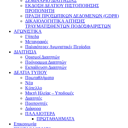
ΣΕΜΙΝΑΡΙΟ ΔΙΑΙΤΗΣΙΑΣ
ΕΚΔΟΣΗ ΔΕΛΤΙΟΥ ΠΙΣΤΟΠΟΙΗΣΗΣ
ΠΡΟΠΟΝΗΤΗ
ΠΡΑΞΗ ΠΡΟΣΩΠΙΚΩΝ ΔΕΔΟΜΕΝΩΝ (GDPR)
ΔΙΚΑΙΟΛΟΓΗΤΙΚΑ ΑΙΤΗΣΗΣ
ΤΡΑΥΜΑΤΙΣΘΕΝΤΩΝ ΠΟΔΟΣΦΑΙΡΙΣΤΩΝ
ΑΓΩΝΙΣΤΙΚΑ
Γήπεδα
Μεταγραφές
Παλαιότερες Αγωνιστικές Περίοδοι
ΔΙΑΙΤΗΣΙΑ
Ορισμοί Διαιτητών
Πρόγραμμα Διαιτητών
Εκπαίδευση Διαιτητών
ΔΕΛΤΙΑ ΤΥΠΟΥ
Πρωταθλήματα
Νέα
Κύπελλο
Μικτή Ηλείας – Υποδομές
Διαιτητές
Προπονητές
Διάφορα
ΠΑΛΑΙΟΤΕΡΑ
ΠΡΩΤΑΘΛΗΜΑΤΑ
Επικοινωνία