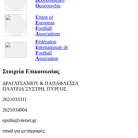
Π
οδοσφαιρική
Ο
μοσπονδία
U
nion of
E
uropean
F
ootball
A
ssociations
F
édération
I
nternationale de
F
ootball
A
ssociation
Στοιχεία Επικοινωνίας
ΔΡΑΓΑΤΣΑΝΙΟΥ & ΠΑΠΑΦΛΕΣΣΑ
ΠΛΑΤΕΙΑ ΞΥΣΤΡΗ, ΠΥΡΓΟΣ
2621033311
2621034004
epsilia@otenet.gr
email για μεταγραφές: