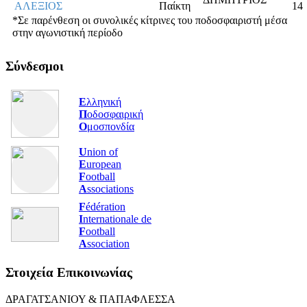
ΑΛΕΞΙΟΣ
14
*Σε παρένθεση οι συνολικές κίτρινες του ποδοσφαιριστή μέσα
στην αγωνιστική περίοδο
Σύνδεσμοι
Ε
λληνική
Π
οδοσφαιρική
Ο
μοσπονδία
U
nion of
E
uropean
F
ootball
A
ssociations
F
édération
I
nternationale de
F
ootball
A
ssociation
Στοιχεία Επικοινωνίας
ΔΡΑΓΑΤΣΑΝΙΟΥ & ΠΑΠΑΦΛΕΣΣΑ