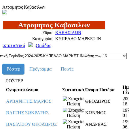
Ατρομητος Καβασιλων
Ατρομητος Καβασιλων
Έδρα:
ΚΑΒΑΣΙΛΩΝ
Κατηγορία:
ΚΥΠΕΛΛΟ ΜΑΡΚΕΤ ΙΝ
Στατιστικά
Ομάδας
Ρόστερ
Πρόγραμμα
Ποινές
ΡΟΣΤΕΡ
Ημ
Ονοματεπώνυμο
Στατιστικά
Όνομα Πατέρα
Γέ
200
ΑΡΒΑΝΙΤΗΣ ΜΑΡΙΟΣ
ΘΕΟΔΩΡΟΣ
18
197
ΒΑΓΓΗΣ ΣΩΚΡΑΤΗΣ
ΚΩΝ/ΝΟΣ
01
199
ΒΑΣΙΛΕΙΟΥ ΘΕΟΔΩΡΟΣ
ΑΝΔΡΕΑΣ
06