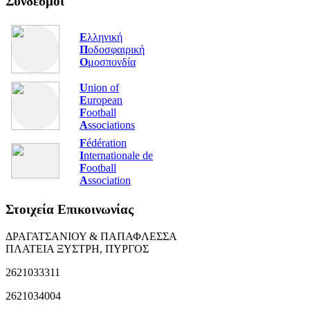
Σύνδεσμοι
Ε
λληνική
Π
οδοσφαιρική
Ο
μοσπονδία
U
nion of
E
uropean
F
ootball
A
ssociations
F
édération
I
nternationale de
F
ootball
A
ssociation
Στοιχεία Επικοινωνίας
ΔΡΑΓΑΤΣΑΝΙΟΥ & ΠΑΠΑΦΛΕΣΣΑ
ΠΛΑΤΕΙΑ ΞΥΣΤΡΗ, ΠΥΡΓΟΣ
2621033311
2621034004