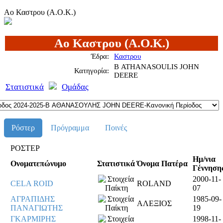
Αο Καστρου (Α.Ο.Κ.)
Αο Καστρου (Α.Ο.Κ.)
Έδρα:
Καστρου
Β ATHANASOULIS JOHN
Κατηγορία:
DEERE
Στατιστικά
Ομάδας
Ρόστερ
Πρόγραμμα
Ποινές
ΡΟΣΤΕΡ
Ημ/νια
Ονοματεπώνυμο
Στατιστικά
Όνομα Πατέρα
Γέννηση
2000-11-
CELA ROID
ROLAND
07
ΑΓΡΑΠΙΔΗΣ
1985-09-
ΑΛΕΞΙΟΣ
ΠΑΝΑΓΙΩΤΗΣ
19
ΓΚΑΡΜΙΡΗΣ
1998-11-