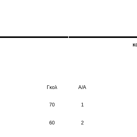
Κ
Γκολ
Α/Α
70
1
60
2