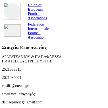
U
nion of
E
uropean
F
ootball
A
ssociations
F
édération
I
nternationale de
F
ootball
A
ssociation
Στοιχεία Επικοινωνίας
ΔΡΑΓΑΤΣΑΝΙΟΥ & ΠΑΠΑΦΛΕΣΣΑ
ΠΛΑΤΕΙΑ ΞΥΣΤΡΗ, ΠΥΡΓΟΣ
2621033311
2621034004
epsilia@otenet.gr
email για μεταγραφές:
deltiaepsileias@gmail.com