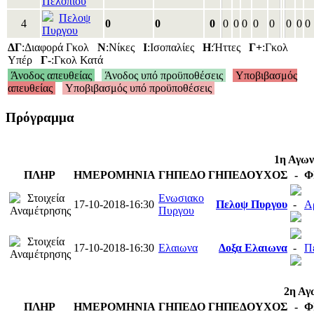
Πελοπιου
Πελοψ
4
0
0
0
0
0
0
0
0
0
0
0
Πυργου
ΔΓ
:Διαφορά Γκολ
Ν
:Νίκες
Ι
:Ισοπαλίες
Η
:Ήττες
Γ+
:Γκολ
Υπέρ
Γ-
:Γκολ Κατά
Άνοδος απευθείας
Άνοδος υπό προϋποθέσεις
Υποβιβασμός
απευθείας
Υποβιβασμός υπό προϋποθέσεις
Πρόγραμμα
1η Αγων
ΠΛΗΡ
ΗΜΕΡΟΜΗΝΙΑ
ΓΗΠΕΔΟ
ΓΗΠΕΔ
ΟΥΧΟΣ
-
Φ
Ενωσιακο
17-10-2018-16:30
Πελοψ Πυργου
-
Α
Πυργου
17-10-2018-16:30
Ελαιωνα
Δοξα Ελαιωνα
-
Π
2η Αγ
ΠΛΗΡ
ΗΜΕΡΟΜΗΝΙΑ
ΓΗΠΕΔΟ
ΓΗΠΕΔ
ΟΥΧΟΣ
-
Φ