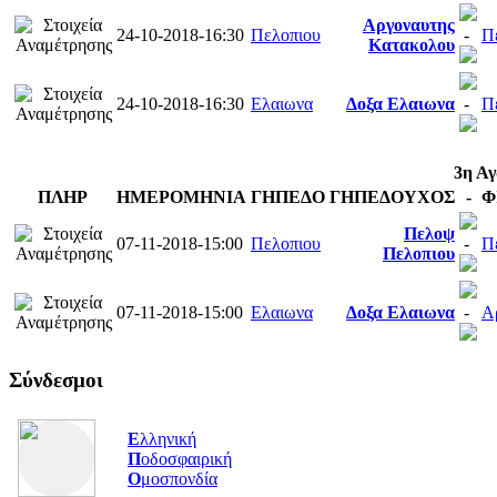
Αργοναυτης
24-10-2018-16:30
Πελοπιου
-
Π
Κατακολου
24-10-2018-16:30
Ελαιωνα
Δοξα Ελαιωνα
-
Π
3η Αγ
ΠΛΗΡ
ΗΜΕΡΟΜΗΝΙΑ
ΓΗΠΕΔΟ
ΓΗΠΕΔ
ΟΥΧΟΣ
-
Φ
Πελοψ
07-11-2018-15:00
Πελοπιου
-
Π
Πελοπιου
07-11-2018-15:00
Ελαιωνα
Δοξα Ελαιωνα
-
Α
Σύνδεσμοι
Ε
λληνική
Π
οδοσφαιρική
Ο
μοσπονδία